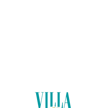
Lo
adi
n