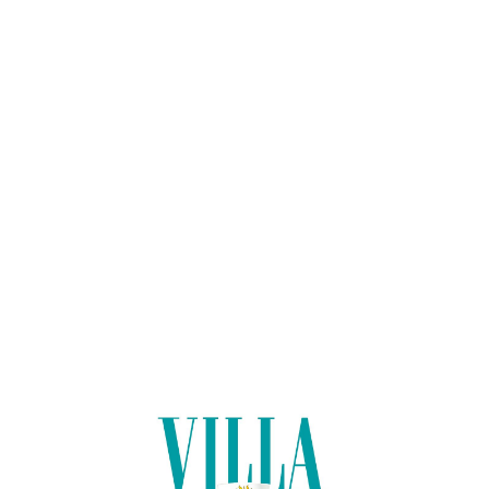
Lo
adi
n