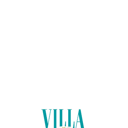
Lo
adi
n