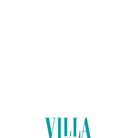
Lo
adi
n