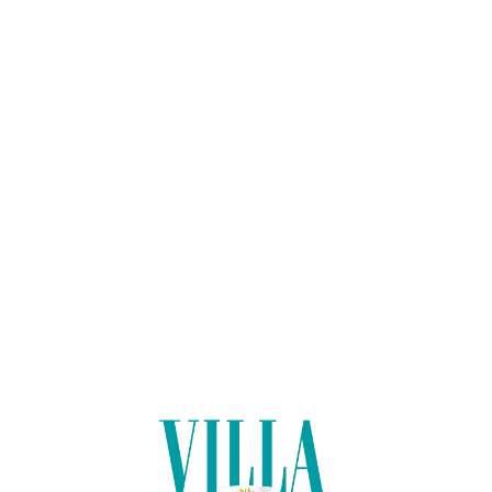
Lo
adi
n