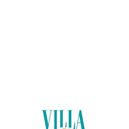
Lo
adi
n