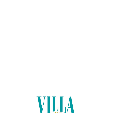
Lo
adi
n