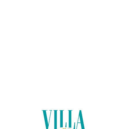
Lo
adi
n