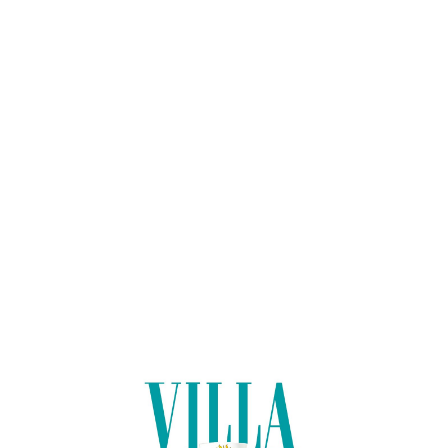
Lo
adi
n