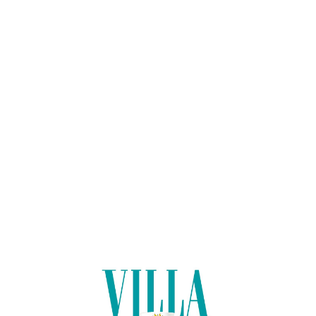
Lo
adi
n