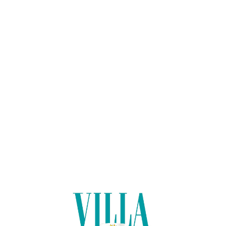
Lo
adi
n