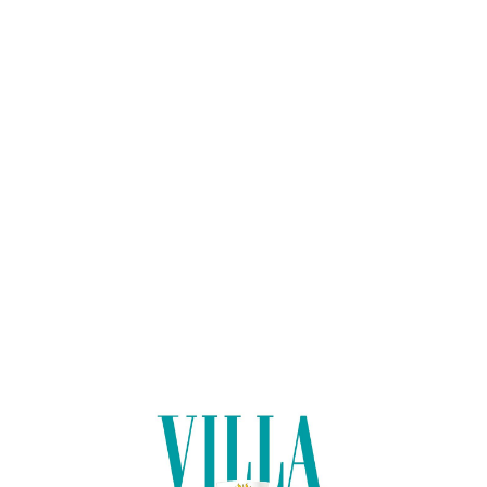
Lo
adi
n