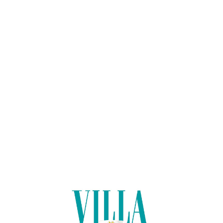
Lo
adi
n