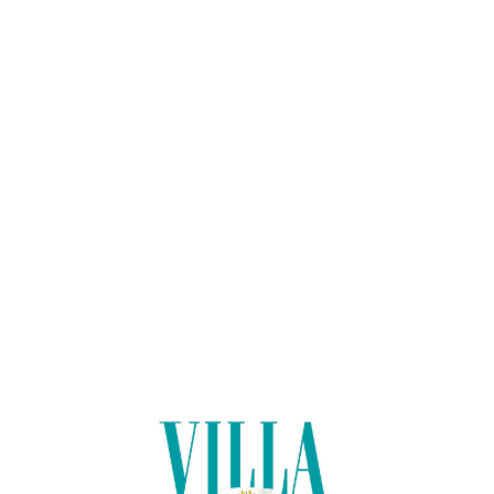
Lo
adi
n