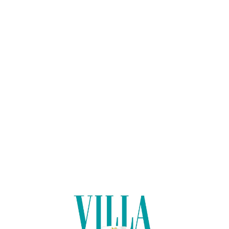
Lo
adi
n