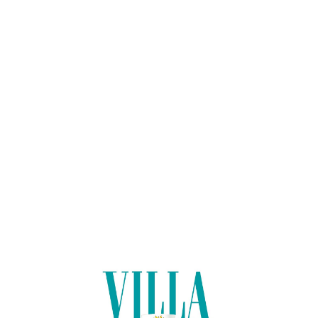
Lo
adi
n