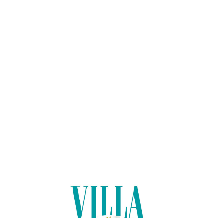
Lo
adi
n