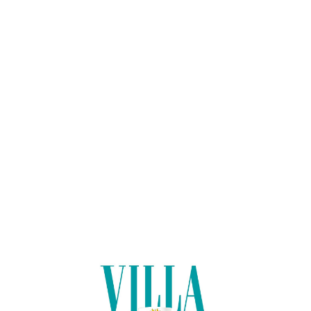
Lo
adi
n