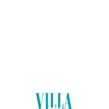
Lo
adi
n