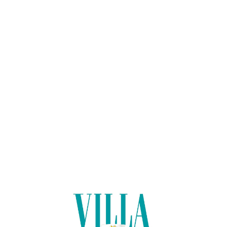
Lo
adi
n