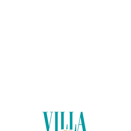
Lo
adi
n