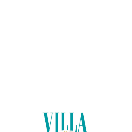
Lo
adi
n