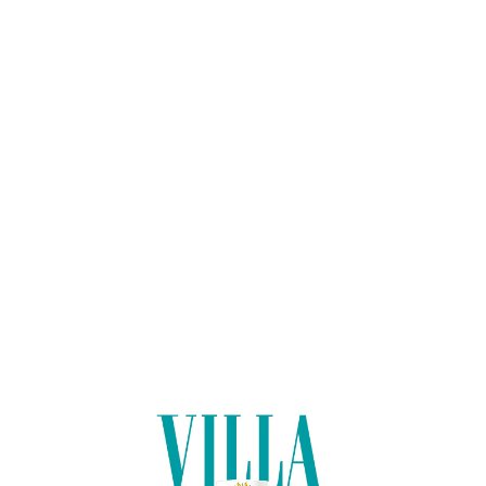
Lo
adi
n