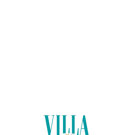
Lo
adi
n