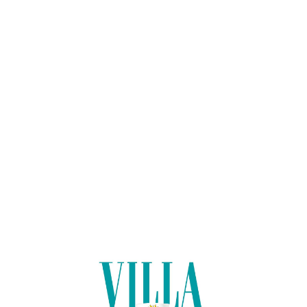
Lo
adi
n