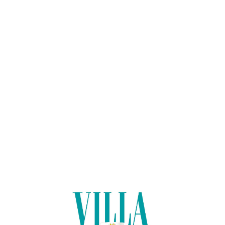
Lo
adi
n