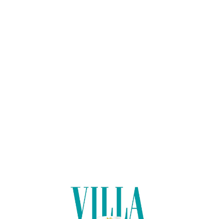
Lo
adi
n