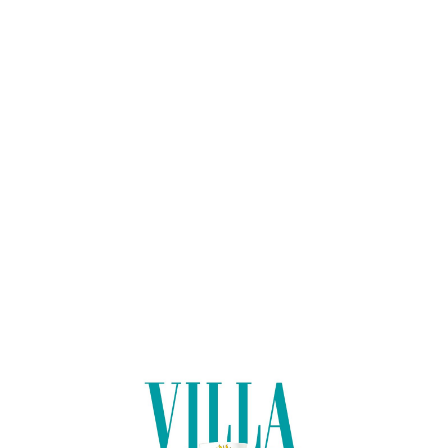
Lo
adi
n