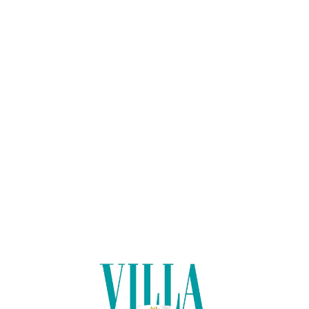
Lo
adi
n