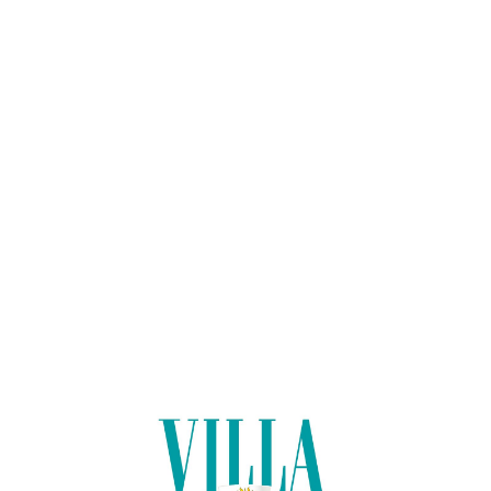
Lo
adi
n