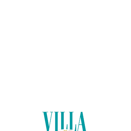
Lo
adi
n