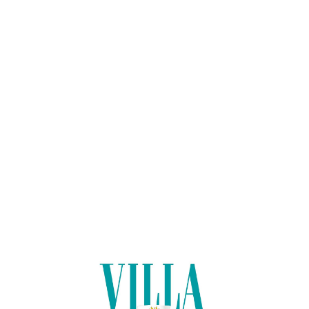
Lo
adi
n