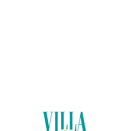
Lo
adi
n