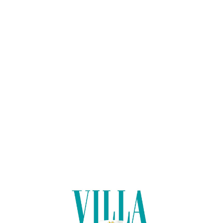
Lo
adi
n